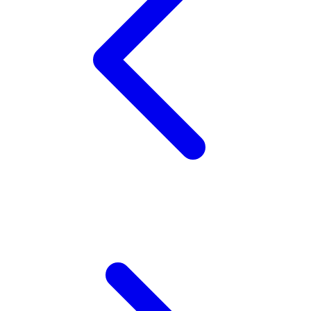
Twistshake
TY Toys
U
V
Veja
Vitaflow
Vtech
W
Waterland
Wellness