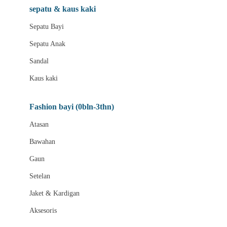
Beauty Barn
sepatu & kaus kaki
Bio Oil
Sepatu Bayi
Biolane
Sepatu Anak
Bite Fighters
Sandal
Bizzi Growin
Kaus kaki
Blackmores
Fashion bayi (0bln-3thn)
Blooming Marvellous
Atasan
Bonnels
Bawahan
Bravado
Gaun
Bruder
Setelan
Brush Baby
Jaket & Kardigan
Buds Organics
Aksesoris
Bugaboo