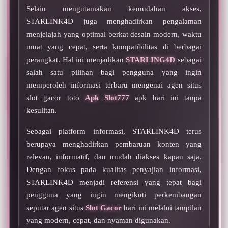
Selain mengutamakan kemudahan akses,
STARLINK4D juga menghadirkan pengalaman
menjelajah yang optimal berkat desain modern, waktu
muat yang cepat, serta kompatibilitas di berbagai
perangkat. Hal ini menjadikan
STARLING4D
sebagai
salah satu pilihan bagi pengguna yang ingin
memperoleh informasi terbaru mengenai agen situs
slot gacor toto
Apk Slot777
apk hari ini tanpa
kesulitan.
Sebagai platform informasi, STARLINK4D terus
berupaya menghadirkan pembaruan konten yang
relevan, informatif, dan mudah diakses kapan saja.
Dengan fokus pada kualitas penyajian informasi,
STARLINK4D menjadi referensi yang tepat bagi
pengguna yang ingin mengikuti perkembangan
seputar agen situs
Slot Gacor
hari ini melalui tampilan
yang modern, cepat, dan nyaman digunakan.