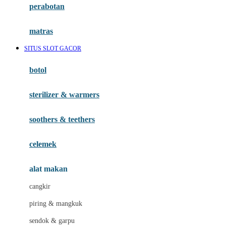
perabotan
Happy Tummy
Hauck
matras
Havaianas
SITUS SLOT GACOR
Hegen
botol
Hot Wheels
sterilizer & warmers
Hybrid
soothers & teethers
I
Inlacta DHA
celemek
Interlac
alat makan
Ivenet
cangkir
J
piring & mangkuk
Jack N Jill
sendok & garpu