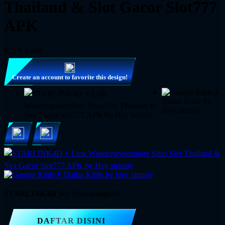
Thailand & Slot Gacor Slot777
APK
$16
$ 5.000
Create an account to favorite this design!
STARLINK4D
Seo Seokakang666
DAFTAR DISINI