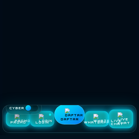
CYBER
DAFTAR
LIVE
PROMO
LOGIN
WHATSAPP
CHAT