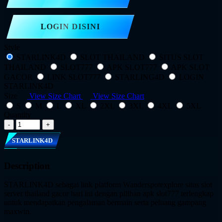
LOGIN DISINI
Style
STARLINK4D
SLOT THAILAND
SITUS SLOT
THAILAND
SLOT777
APK SLOT777
APK SLOT
GACOR
LINK SLOT777
STARLING4D
LOGIN
STARLINK4D
Size
View Size Chart
View Size Chart
S
M
L
XL
2XL
3XL
4XL
5XL
Quantity
-
+
STARLINK4D
Description
STARLINK4D sebagai link platform Wanderspotexplore situs slot
server thailand gacor hari ini dengan pilihan apk slot777 terlengkap
untuk mendapatkan pengalaman bermain serta peluang gampang
maxwin.