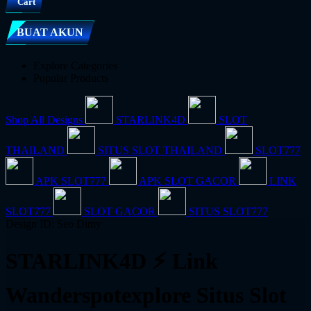
Cart
BUAT AKUN
Explore Categories
Popular Products
Shop All Designs
STARLINK4D
SLOT
THAILAND
SITUS SLOT THAILAND
SLOT777
APK SLOT777
APK SLOT GACOR
LINK
SLOT777
SLOT GACOR
SITUS SLOT777
Design ID: Seo Dimy
STARLINK4D ⚡ Link
Wanderspotexplore Situs Slot