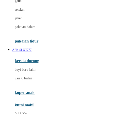
gaun
Dae Organics
setelan
Docare
jaket
Doona
pakaian dalam
Down To Earth
Drew
pakaian tidur
Dr. Brown's
APK SLOT777
E
kereta dorong
ELC
bayi baru lahir
Ergobaby
usia 6 bulan+
Expert Care
koper anak
Ezyroller
kursi mobil
F
0-13 Kg