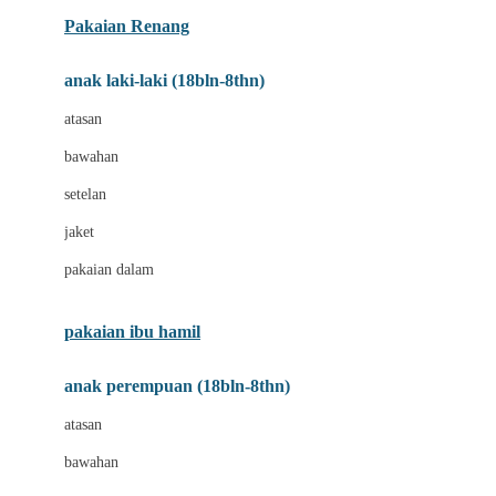
Buggygear
Pakaian Renang
Bumkins
anak laki-laki (18bln-8thn)
C
atasan
Cetaphil
bawahan
Chicco
setelan
Childlife
jaket
Clevamama
pakaian dalam
Cocolatte
Cottonseeds
pakaian ibu hamil
Cozy N Safe
anak perempuan (18bln-8thn)
Crane
atasan
Cybex
bawahan
D