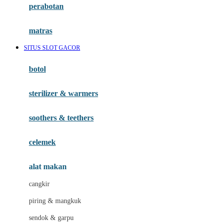
perabotan
Happy Tummy
Hauck
matras
Havaianas
SITUS SLOT GACOR
Hegen
botol
Hot Wheels
sterilizer & warmers
Hybrid
soothers & teethers
I
Inlacta DHA
celemek
Interlac
alat makan
Ivenet
cangkir
J
piring & mangkuk
Jack N Jill
sendok & garpu