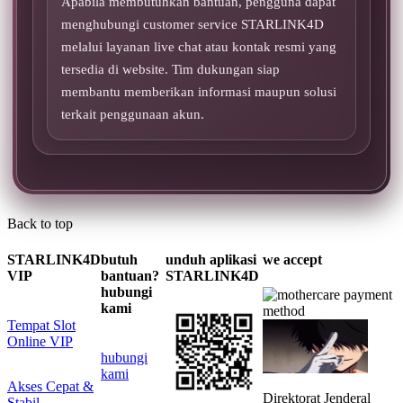
Apabila membutuhkan bantuan, pengguna dapat
menghubungi customer service STARLINK4D
melalui layanan live chat atau kontak resmi yang
tersedia di website. Tim dukungan siap
membantu memberikan informasi maupun solusi
terkait penggunaan akun.
Back to top
STARLINK4D
butuh
unduh aplikasi
we accept
VIP
bantuan?
STARLINK4D
hubungi
kami
Tempat Slot
Online VIP
hubungi
kami
Akses Cepat &
Direktorat Jenderal
Stabil