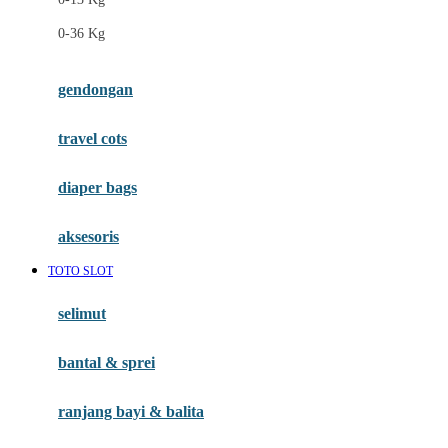
Felt So Sweet
0-36 Kg
Fisher Price
Flipper
gendongan
Friends Of Sally
travel cots
G
diaper bags
Gb
Geko
aksesoris
Graco
TOTO SLOT
Gund
selimut
H
bantal & sprei
Habbie
Haenim
ranjang bayi & balita
Happy Horse