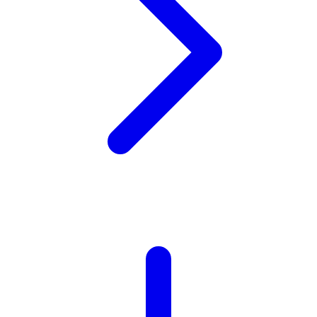
X
Xootz
Y
Yamatoya
Z
Zaxy
Zoggs
0-9
4Moms
59S