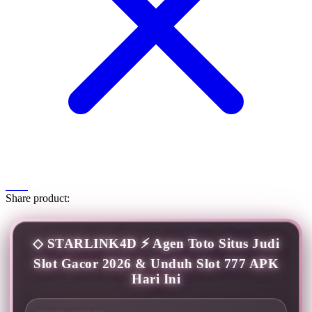
Share product:
◇ STARLINK4D ⚡ Agen Toto Situs Judi
Slot Gacor 2026 & Unduh Slot 777 APK
Hari Ini