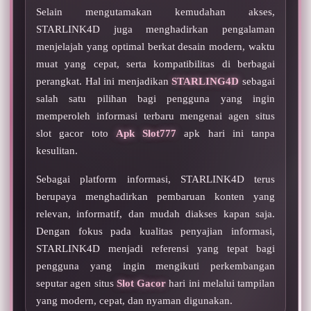
Selain mengutamakan kemudahan akses,
STARLINK4D juga menghadirkan pengalaman
menjelajah yang optimal berkat desain modern, waktu
muat yang cepat, serta kompatibilitas di berbagai
◇
perangkat. Hal ini menjadikan
STARLING4D
sebagai
salah satu pilihan bagi pengguna yang ingin
memperoleh informasi terbaru mengenai agen situs
slot gacor toto
Apk Slot777
apk hari ini tanpa
kesulitan.
Sebagai platform informasi, STARLINK4D terus
berupaya menghadirkan pembaruan konten yang
relevan, informatif, dan mudah diakses kapan saja.
Dengan fokus pada kualitas penyajian informasi,
STARLINK4D menjadi referensi yang tepat bagi
pengguna yang ingin mengikuti perkembangan
seputar agen situs
Slot Gacor
hari ini melalui tampilan
yang modern, cepat, dan nyaman digunakan.