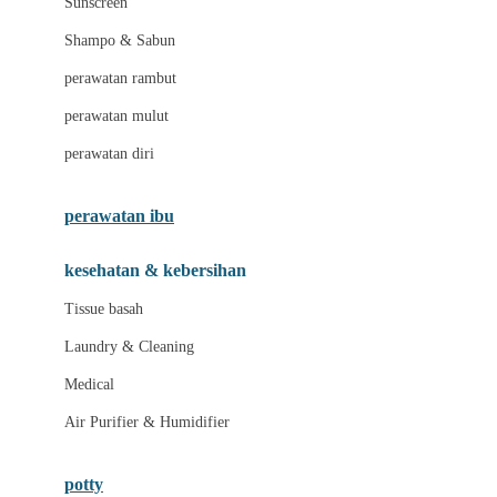
Sunscreen
London Taxi
Shampo & Sabun
Love To Dream
perawatan rambut
perawatan mulut
M
perawatan diri
Magformers
Mama's Choice
perawatan ibu
Mamas&Papas
kesehatan & kebersihan
Mamaway
Tissue basah
Maxi Cosi
Laundry & Cleaning
Megabloks
Medical
Micro
Air Purifier & Humidifier
MiDeer
Mimi & Lula
potty