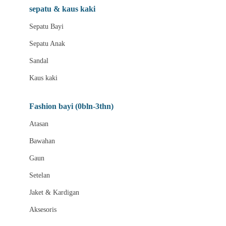
Beauty Barn
sepatu & kaus kaki
Bio Oil
Sepatu Bayi
Biolane
Sepatu Anak
Bite Fighters
Sandal
Bizzi Growin
Kaus kaki
Blackmores
Fashion bayi (0bln-3thn)
Blooming Marvellous
Atasan
Bonnels
Bawahan
Bravado
Gaun
Bruder
Setelan
Brush Baby
Jaket & Kardigan
Buds Organics
Aksesoris
Bugaboo