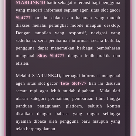
STARLINK4D
hadir sebagai referensi bagi pengguna
yang mencari informasi seputar agen situs slot gacor
Slot777
hari ini dalam satu halaman yang mudah
diakses melalui perangkat mobile maupun desktop.
Dengan tampilan yang responsif, navigasi yang
sederhana, serta pembaruan informasi secara berkala,
pengguna dapat menemukan berbagai pembahasan
mengenai
Situs Slot777
dengan lebih praktis dan
efisien.
Melalui STARLINK4D, berbagai informasi mengenai
agen situs slot gacor
Toto Slot777
hari ini disusun
secara rapi agar lebih mudah dipahami. Mulai dari
ulasan kategori permainan, pembaruan fitur, hingga
panduan penggunaan platform, seluruh konten
disajikan dengan bahasa yang ringan sehingga
nyaman dibaca oleh pengguna baru maupun yang
telah berpengalaman.