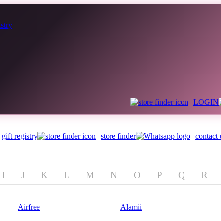
istry
LOGIN
gift registry
store finder
contact 
I
J
K
L
M
N
O
P
Q
R
Airfree
Alamii