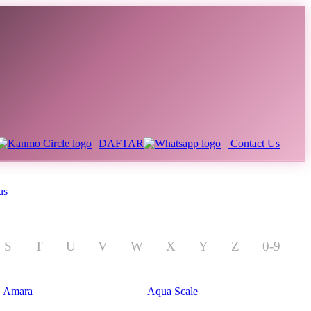
DAFTAR
Contact Us
us
S
T
U
V
W
X
Y
Z
0-9
Amara
Aqua Scale