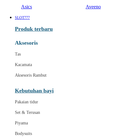
Asics
Aveeno
SLOT777
Produk terbaru
Aksesoris
Tas
Kacamata
Aksesoris Rambut
Kebutuhan bayi
Pakaian tidur
Set & Terusan
Piyama
Bodysuits