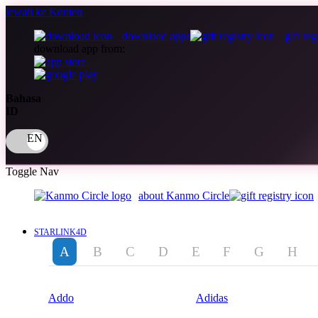
lewati ke Konten
download apps
gift reg
download app from:
Bahasa
ID
Toggle Nav
about Kanmo Circle
STARLINK4D
A
B
C
D
E
F
G
H
Addo
Adidas