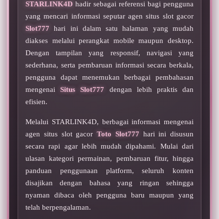
STARLINK4D
hadir sebagai referensi bagi pengguna
yang mencari informasi seputar agen situs slot gacor
Slot777
hari ini dalam satu halaman yang mudah
diakses melalui perangkat mobile maupun desktop.
Dengan tampilan yang responsif, navigasi yang
sederhana, serta pembaruan informasi secara berkala,
pengguna dapat menemukan berbagai pembahasan
mengenai
Situs Slot777
dengan lebih praktis dan
efisien.
Melalui STARLINK4D, berbagai informasi mengenai
agen situs slot gacor
Toto Slot777
hari ini disusun
secara rapi agar lebih mudah dipahami. Mulai dari
ulasan kategori permainan, pembaruan fitur, hingga
panduan penggunaan platform, seluruh konten
disajikan dengan bahasa yang ringan sehingga
nyaman dibaca oleh pengguna baru maupun yang
telah berpengalaman.