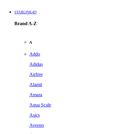
STARLINK4D
Brand A-Z
A
Addo
Adidas
Airfree
Alamii
Amara
Aqua Scale
Asics
Aveeno