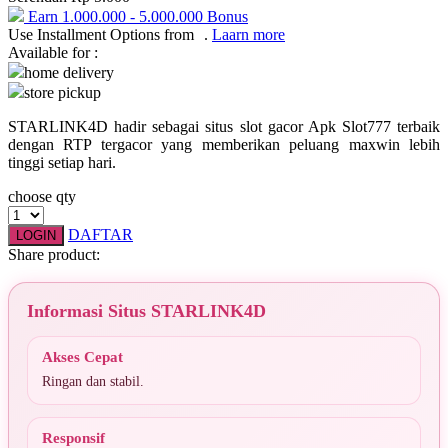
Earn
1.000.000
-
5.000.000
Bonus
Use Installment Options from
.
Laarn more
Q
Available for :
home delivery
QV Baby
store pickup
R
STARLINK4D hadir sebagai situs slot gacor Apk Slot777 terbaik
dengan RTP tergacor yang memberikan peluang maxwin lebih
Real Shades
tinggi setiap hari.
Red Castle
choose qty
Ribbon Madness
DAFTAR
LOGIN
Share product:
S
Sebamed
Informasi Situs STARLINK4D
Silver Cross
Akses Cepat
Simply Idea
Ringan dan stabil.
Skip Hop
Spectra
Responsif