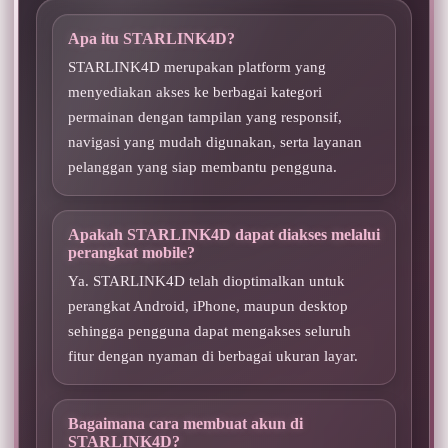
Apa itu STARLINK4D?
STARLINK4D merupakan platform yang
menyediakan akses ke berbagai kategori
permainan dengan tampilan yang responsif,
navigasi yang mudah digunakan, serta layanan
pelanggan yang siap membantu pengguna.
Apakah STARLINK4D dapat diakses melalui
perangkat mobile?
Ya. STARLINK4D telah dioptimalkan untuk
perangkat Android, iPhone, maupun desktop
sehingga pengguna dapat mengakses seluruh
fitur dengan nyaman di berbagai ukuran layar.
Bagaimana cara membuat akun di
STARLINK4D?