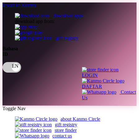
lewati ke Konten
download apps
download app from:
gift registry
Bahasa
ID
LOGIN
DAFTAR
Contact
Us
Toggle Nav
about Kanmo Circle
gift registry
store finder
contact us