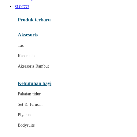
Awan
SLOT777
Azetabio
Produk terbaru
B
Aksesoris
Baabaasheepz
Tas
Babiators
Kacamata
Baby Dove
Aksesoris Rambut
Baby Jogger
Baby Rovega
Kebutuhan bayi
Babybee
Pakaian tidur
Banana Boat
Set & Terusan
Banz
Piyama
Barbie
Bodysuits
Beaba