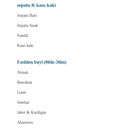
Beauty Barn
sepatu & kaus kaki
Bio Oil
Sepatu Bayi
Biolane
Sepatu Anak
Bite Fighters
Sandal
Bizzi Growin
Kaus kaki
Blackmores
Fashion bayi (0bln-3thn)
Blooming Marvellous
Atasan
Bonnels
Bawahan
Bravado
Gaun
Bruder
Setelan
Brush Baby
Jaket & Kardigan
Buds Organics
Aksesoris
Bugaboo