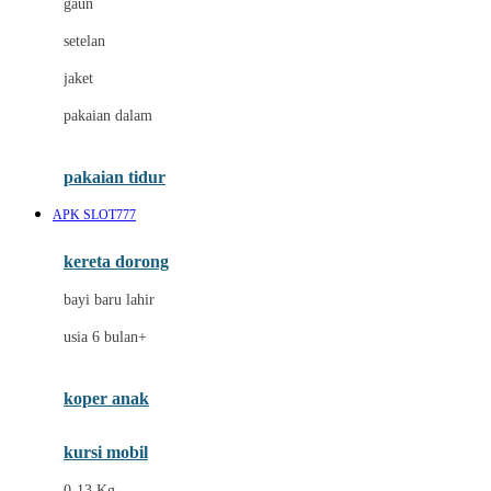
gaun
Dae Organics
setelan
Docare
jaket
Doona
pakaian dalam
Down To Earth
Drew
pakaian tidur
Dr. Brown's
APK SLOT777
E
kereta dorong
ELC
bayi baru lahir
Ergobaby
usia 6 bulan+
Expert Care
koper anak
Ezyroller
kursi mobil
F
0-13 Kg