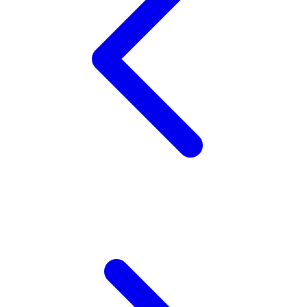
Twistshake
TY Toys
U
✧
✦
V
Veja
Vitaflow
Vtech
◇
W
Waterland
Wellness