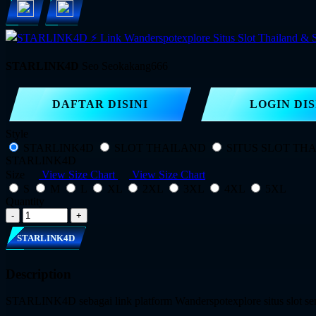
STARLINK4D
Seo Seokakang666
DAFTAR DISINI
LOGIN DIS
Style
STARLINK4D
SLOT THAILAND
SITUS SLOT TH
STARLINK4D
Size
View Size Chart
View Size Chart
S
M
L
XL
2XL
3XL
4XL
5XL
Quantity
-
+
STARLINK4D
Description
STARLINK4D sebagai link platform Wanderspotexplore situs slot ser