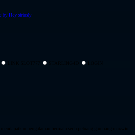
LINK SLOT777
STARLING4D
LOGIN
ntuk mendapatkan pengalaman bermain serta peluang gampang maxwin.