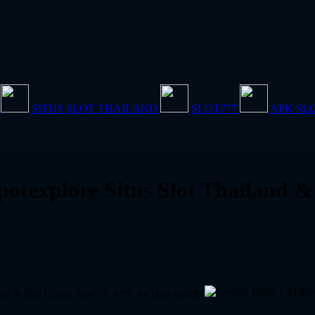
D
SITUS SLOT THAILAND
SLOT777
APK SL
explore Situs Slot Thailand & 