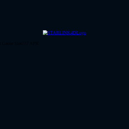
t Gacor Slot777 APK