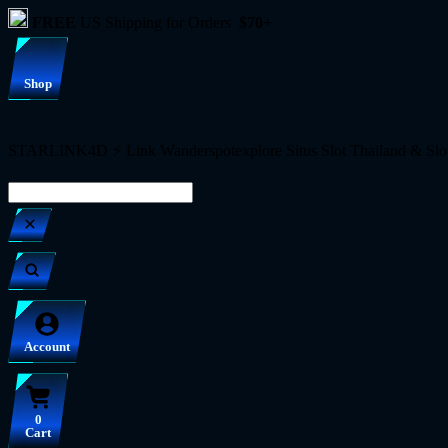
FREE
US Shipping for Orders
$70+
Shop
STARLINK4D ⚡ Link Wanderspotexplore Situs Slot Thailand & Slo
Account
0
Cart