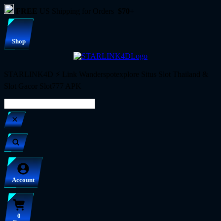
FREE
US Shipping for Orders
$70+
Shop
STARLINK4D ⚡ Link Wanderspotexplore Situs Slot Thailand &
Slot Gacor Slot777 APK
Account
0