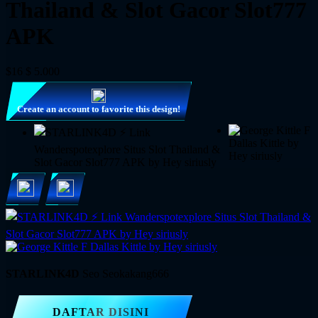
Thailand & Slot Gacor Slot777
APK
$16
$ 5.000
Create an account to favorite this design!
STARLINK4D
Seo Seokakang666
DAFTAR DISINI