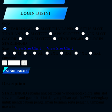
LOGIN DISINI
Style
STARLINK4D
SLOT THAILAND
SITUS SLOT
THAILAND
SLOT777
APK SLOT777
APK SLOT
GACOR
LINK SLOT777
STARLING4D
LOGIN
STARLINK4D
Size
View Size Chart
View Size Chart
S
M
L
XL
2XL
3XL
4XL
5XL
Quantity
-
+
STARLINK4D
Description
STARLINK4D sebagai link platform Wanderspotexplore situs slot
server thailand gacor hari ini dengan pilihan apk slot777 terlengkap
untuk mendapatkan pengalaman bermain serta peluang gampang
maxwin.