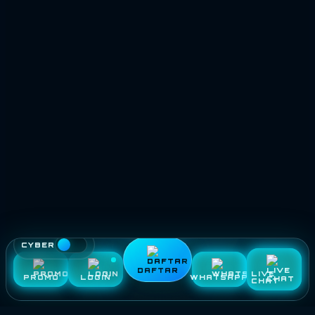
CYBER
DAFTAR
LIVE
PROMO
LOGIN
WHATSAPP
CHAT