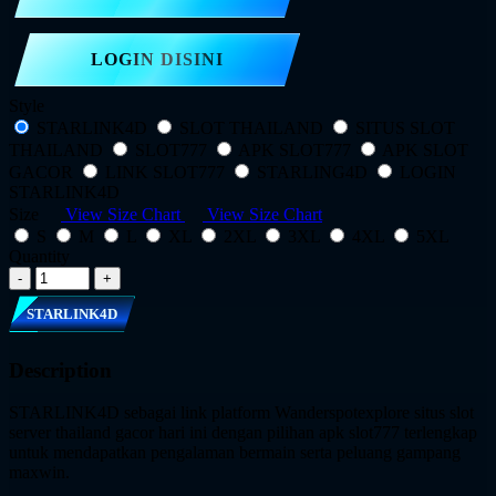
LOGIN DISINI
Style
STARLINK4D
SLOT THAILAND
SITUS SLOT
THAILAND
SLOT777
APK SLOT777
APK SLOT
GACOR
LINK SLOT777
STARLING4D
LOGIN
STARLINK4D
Size
View Size Chart
View Size Chart
S
M
L
XL
2XL
3XL
4XL
5XL
Quantity
-
+
STARLINK4D
Description
STARLINK4D sebagai link platform Wanderspotexplore situs slot
server thailand gacor hari ini dengan pilihan apk slot777 terlengkap
untuk mendapatkan pengalaman bermain serta peluang gampang
maxwin.