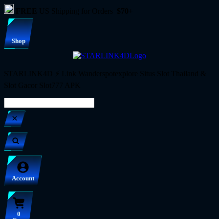
FREE
US Shipping for Orders
$70+
Shop
STARLINK4D ⚡ Link Wanderspotexplore Situs Slot Thailand &
Slot Gacor Slot777 APK
Account
0