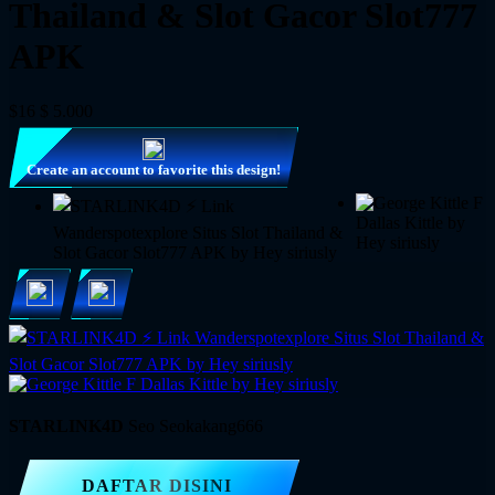
Thailand & Slot Gacor Slot777
APK
$16
$ 5.000
Create an account to favorite this design!
STARLINK4D
Seo Seokakang666
DAFTAR DISINI