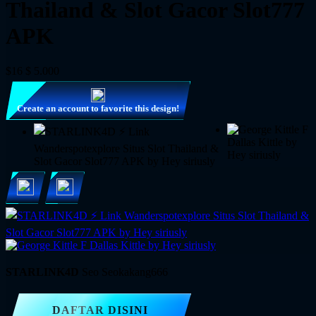
Thailand & Slot Gacor Slot777
APK
$16
$ 5.000
Create an account to favorite this design!
STARLINK4D
Seo Seokakang666
DAFTAR DISINI