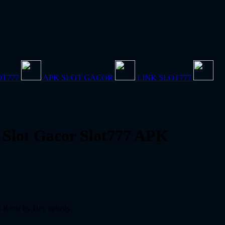
OT777
APK SLOT GACOR
LINK SLOT777
Slot Gacor Slot777 APK