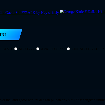
INI
AILAND
SLOT777
APK SLOT777
APK SLOT GACOR
ver thailand gacor hari ini dengan pilihan apk slot777 terlengkap u