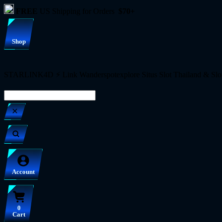
FREE
US Shipping for Orders
$70+
Shop
STARLINK4D ⚡ Link Wanderspotexplore Situs Slot Thailand & Slo
Account
0
Cart