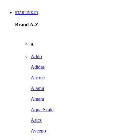
STARLINK4D
Brand A-Z
A
Addo
Adidas
Airfree
Alamii
Amara
Aqua Scale
Asics
Aveeno