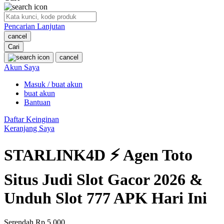
O
Pencarian Lanjutan
Oh Ma Grain
cancel
Okiedog
Cari
cancel
P
Akun Saya
Masuk / buat akun
Peachy
buat akun
Phil & Ted's
Bantuan
Philips Avent
Daftar Keinginan
Keranjang Saya
Pigeon
STARLINK4D ⚡ Agen Toto
Playgro
Poled Global
Situs Judi Slot Gacor 2026 &
Ponycycle
Unduh Slot 777 APK Hari Ini
Puma
Pureats
Serendah
Rp 5.000