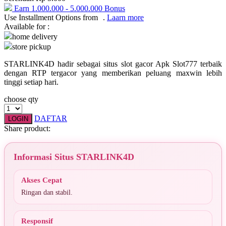
Earn
1.000.000
-
5.000.000
Bonus
Use Installment Options from
.
Laarn more
Q
Available for :
home delivery
QV Baby
store pickup
R
STARLINK4D hadir sebagai situs slot gacor Apk Slot777 terbaik
dengan RTP tergacor yang memberikan peluang maxwin lebih
Real Shades
tinggi setiap hari.
Red Castle
choose qty
Ribbon Madness
DAFTAR
LOGIN
Share product:
S
Sebamed
Informasi Situs STARLINK4D
Silver Cross
Akses Cepat
Simply Idea
Ringan dan stabil.
Skip Hop
Spectra
Responsif