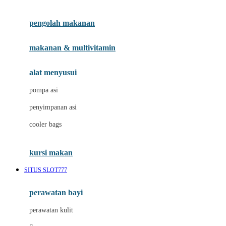
Joie
pengolah makanan
Joolz
Jujube
makanan & multivitamin
K
alat menyusui
Kiddycuts
pompa asi
Kumon
penyimpanan asi
L
cooler bags
Leapfrog
kursi makan
Leclerc
SITUS SLOT777
Lee Vierra
Lillebaby
perawatan bayi
Little Bird Told Me
perawatan kulit
Little Miss Janis