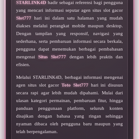
STARLINK4D
hadir sebagai referensi bagi pengguna
yang mencari informasi seputar agen situs slot gacor
Slot777
hari ini dalam satu halaman yang mudah
diakses melalui perangkat mobile maupun desktop.
Dengan tampilan yang responsif, navigasi yang
sederhana, serta pembaruan informasi secara berkala,
pengguna dapat menemukan berbagai pembahasan
mengenai
Situs Slot777
dengan lebih praktis dan
efisien.
Melalui STARLINK4D, berbagai informasi mengenai
agen situs slot gacor
Toto Slot777
hari ini disusun
secara rapi agar lebih mudah dipahami. Mulai dari
ulasan kategori permainan, pembaruan fitur, hingga
panduan penggunaan platform, seluruh konten
disajikan dengan bahasa yang ringan sehingga
nyaman dibaca oleh pengguna baru maupun yang
telah berpengalaman.