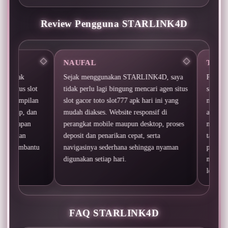
Review Pengguna STARLINK4D
◇
NAUFAL
TE
NK4D layak
Sejak menggunakan STARLINK4D, saya
Pen
 agen situs slot
tidak perlu lagi bingung mencari agen situs
sang
ari ini. Tampilan
slot gacor toto slot777 apk hari ini yang
menc
an lengkap, dan
mudah diakses. Website responsif di
apk 
 dibuka kapan
perangkat mobile maupun desktop, proses
memi
lebih nyaman
deposit dan penarikan cepat, serta
tamp
an siap membantu
navigasinya sederhana sehingga nyaman
prak
digunakan setiap hari.
memb
lebi
FAQ STARLINK4D