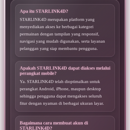
Apa itu STARLINK4D?
STARLINK4D merupakan platform yang
menyediakan akses ke berbagai kategori
permainan dengan tampilan yang responsif,
navigasi yang mudah digunakan, serta layanan
pelanggan yang siap membantu pengguna.
Apakah STARLINK4D dapat diakses melalui
perangkat mobile?
Ya. STARLINK4D telah dioptimalkan untuk
perangkat Android, iPhone, maupun desktop
sehingga pengguna dapat mengakses seluruh
fitur dengan nyaman di berbagai ukuran layar.
Bagaimana cara membuat akun di
STARLINK4D?