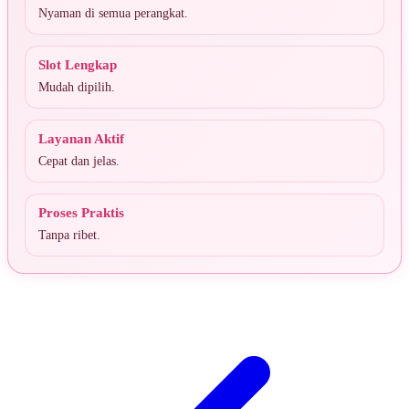
Nyaman di semua perangkat.
Squishmallows
Starbooks
Slot Lengkap
Stick-O
Mudah dipilih.
Stokke
Layanan Aktif
Sudocrem
Cepat dan jelas.
Sumimo
Sunnylife
Proses Praktis
Tanpa ribet.
Sun-Staches
Swimava
T
Tommee Tippee
Trunki
Tutti Bambini