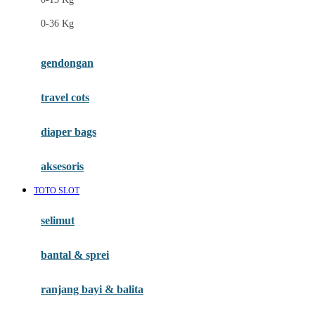
Felt So Sweet
0-36 Kg
Fisher Price
Flipper
gendongan
Friends Of Sally
travel cots
G
diaper bags
Gb
Geko
aksesoris
Graco
TOTO SLOT
Gund
selimut
H
bantal & sprei
Habbie
Haenim
ranjang bayi & balita
Happy Horse