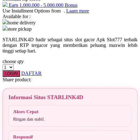
Earn
1.000.000
-
5.000.000
Bonus
Use Installment Options from
.
Laarn more
Q
Available for :
home delivery
QV Baby
store pickup
R
STARLINK4D hadir sebagai situs slot gacor Apk Slot777 terbaik
dengan RTP tergacor yang memberikan peluang maxwin lebih
Real Shades
tinggi setiap hari.
Red Castle
choose qty
Ribbon Madness
DAFTAR
LOGIN
Share product:
S
Sebamed
Informasi Situs STARLINK4D
Silver Cross
Akses Cepat
Simply Idea
Ringan dan stabil.
Skip Hop
Spectra
Responsif