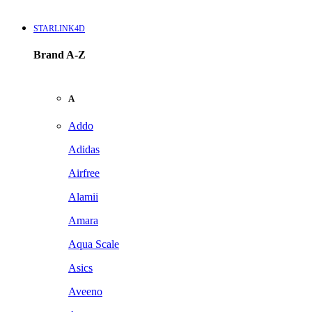
STARLINK4D
Brand A-Z
A
Addo
Adidas
Airfree
Alamii
Amara
Aqua Scale
Asics
Aveeno