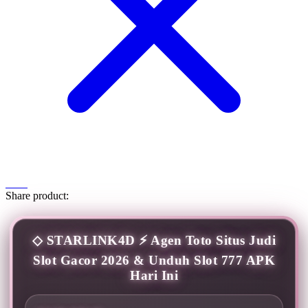
Share product:
◇ STARLINK4D ⚡ Agen Toto Situs Judi
Slot Gacor 2026 & Unduh Slot 777 APK
Hari Ini