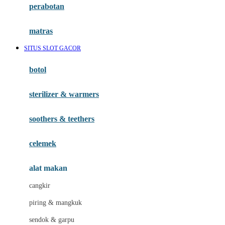
perabotan
Happy Tummy
Hauck
matras
Havaianas
SITUS SLOT GACOR
Hegen
botol
Hot Wheels
sterilizer & warmers
Hybrid
soothers & teethers
I
Inlacta DHA
celemek
Interlac
alat makan
Ivenet
cangkir
J
piring & mangkuk
Jack N Jill
sendok & garpu