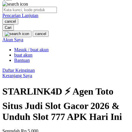
O
Pencarian Lanjutan
Oh Ma Grain
cancel
Okiedog
Cari
cancel
P
Akun Saya
Masuk / buat akun
Peachy
buat akun
Phil & Ted's
Bantuan
Philips Avent
Daftar Keinginan
Keranjang Saya
Pigeon
STARLINK4D ⚡ Agen Toto
Playgro
Poled Global
Situs Judi Slot Gacor 2026 &
Ponycycle
Unduh Slot 777 APK Hari Ini
Puma
Pureats
Serendah
Rp 5.000