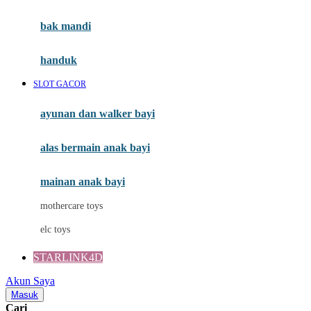
Mini Monkey
Moby
bak mandi
Momami
handuk
Mothercare
SLOT GACOR
Mustela
ayunan dan walker bayi
My Buddy Tag
My K
alas bermain anak bayi
N
mainan anak bayi
Naif
mothercare toys
Nike
elc toys
Nordic Natural
STARLINK4D
Nuby
Akun Saya
Nuna
Masuk
Cari