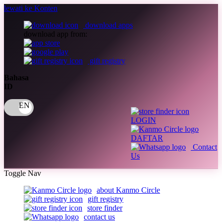
lewati ke Konten
download apps
download app from:
gift registry
Bahasa
ID
LOGIN
DAFTAR
Contact
Us
Toggle Nav
about Kanmo Circle
gift registry
store finder
contact us