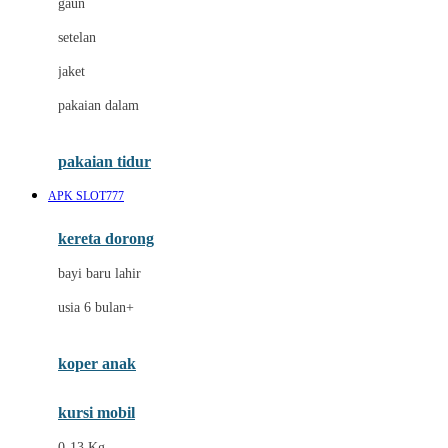
gaun
Dae Organics
setelan
Docare
jaket
Doona
pakaian dalam
Down To Earth
Drew
pakaian tidur
Dr. Brown's
APK SLOT777
E
kereta dorong
ELC
bayi baru lahir
Ergobaby
usia 6 bulan+
Expert Care
koper anak
Ezyroller
kursi mobil
F
0-13 Kg