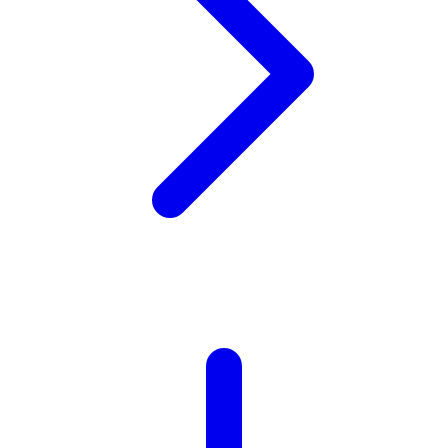
X
✧
Xootz
✦
Y
Yamatoya
Z
Zaxy
Zoggs
0-9
4Moms
◇
59S