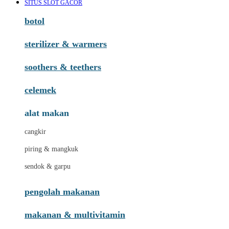
SITUS SLOT GACOR
botol
sterilizer & warmers
soothers & teethers
celemek
alat makan
cangkir
piring & mangkuk
sendok & garpu
pengolah makanan
makanan & multivitamin