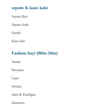
sepatu & kaus kaki
Sepatu Bayi
Sepatu Anak
Sandal
Kaus kaki
Fashion bayi (0bln-3thn)
Atasan
Bawahan
Gaun
Setelan
Jaket & Kardigan
Aksesoris