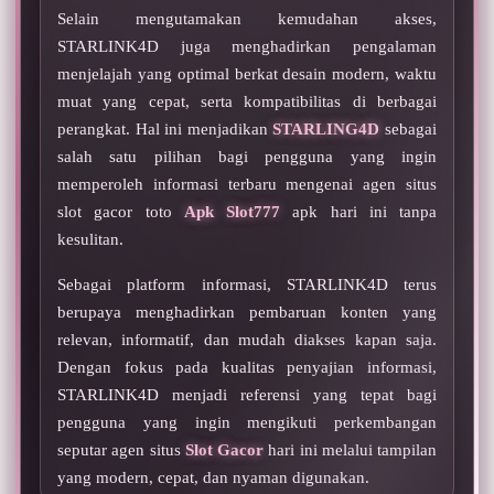
Selain mengutamakan kemudahan akses,
STARLINK4D juga menghadirkan pengalaman
menjelajah yang optimal berkat desain modern, waktu
muat yang cepat, serta kompatibilitas di berbagai
perangkat. Hal ini menjadikan
STARLING4D
sebagai
salah satu pilihan bagi pengguna yang ingin
memperoleh informasi terbaru mengenai agen situs
slot gacor toto
Apk Slot777
apk hari ini tanpa
kesulitan.
◇
Sebagai platform informasi, STARLINK4D terus
berupaya menghadirkan pembaruan konten yang
relevan, informatif, dan mudah diakses kapan saja.
Dengan fokus pada kualitas penyajian informasi,
STARLINK4D menjadi referensi yang tepat bagi
pengguna yang ingin mengikuti perkembangan
seputar agen situs
Slot Gacor
hari ini melalui tampilan
yang modern, cepat, dan nyaman digunakan.