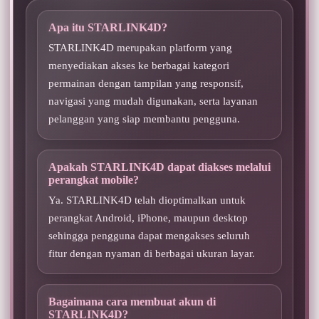
Apa itu STARLINK4D?
STARLINK4D merupakan platform yang
menyediakan akses ke berbagai kategori
permainan dengan tampilan yang responsif,
navigasi yang mudah digunakan, serta layanan
pelanggan yang siap membantu pengguna.
Apakah STARLINK4D dapat diakses melalui
perangkat mobile?
Ya. STARLINK4D telah dioptimalkan untuk
perangkat Android, iPhone, maupun desktop
sehingga pengguna dapat mengakses seluruh
fitur dengan nyaman di berbagai ukuran layar.
Bagaimana cara membuat akun di
STARLINK4D?