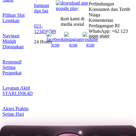
Perlindungan
bantuan
Konsumen dan Tertib
dan faq
Niaga
Pilihan Slot
ikuti kami di
Kementerian
Lengkap
media sosial
Perdagangan RI
021-
WhatsApp: +62 123
123456789
Navigasi
8888 8989
Mudah
24 Hours
Digunakan
Responsif
Semua
Perangkat
Layanan Aktif
STARLINK4D
Akses Praktis
Setiap Hari
Nyaman, Rapi,
& Eksklusif