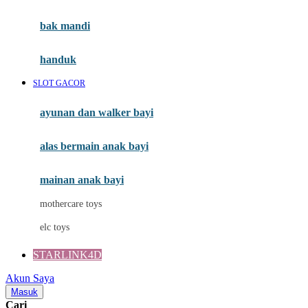
Mini Monkey
Moby
bak mandi
Momami
handuk
Mothercare
SLOT GACOR
Mustela
ayunan dan walker bayi
My Buddy Tag
My K
alas bermain anak bayi
N
mainan anak bayi
Naif
mothercare toys
Nike
elc toys
Nordic Natural
STARLINK4D
Nuby
Akun Saya
Nuna
Masuk
Cari