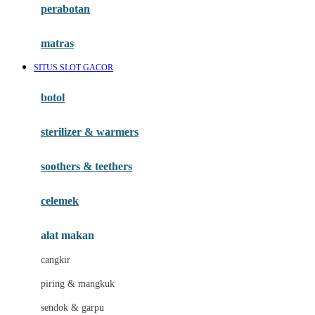
perabotan
Happy Tummy
Hauck
matras
Havaianas
SITUS SLOT GACOR
Hegen
botol
Hot Wheels
sterilizer & warmers
Hybrid
soothers & teethers
I
Inlacta DHA
celemek
Interlac
alat makan
Ivenet
cangkir
J
piring & mangkuk
Jack N Jill
sendok & garpu