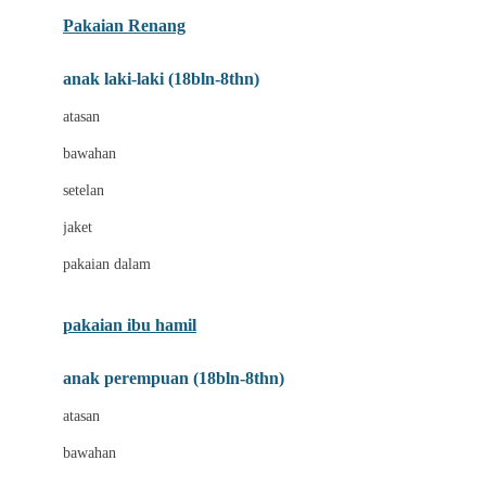
Buggygear
Pakaian Renang
Bumkins
anak laki-laki (18bln-8thn)
C
atasan
Cetaphil
bawahan
Chicco
setelan
Childlife
jaket
Clevamama
pakaian dalam
Cocolatte
Cottonseeds
pakaian ibu hamil
Cozy N Safe
anak perempuan (18bln-8thn)
Crane
atasan
Cybex
bawahan
D