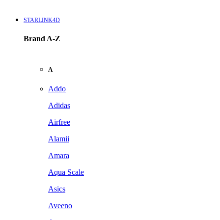
STARLINK4D
Brand A-Z
A
Addo
Adidas
Airfree
Alamii
Amara
Aqua Scale
Asics
Aveeno