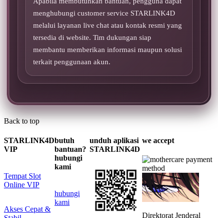
Apabila membutuhkan bantuan, pengguna dapat
menghubungi customer service STARLINK4D
melalui layanan live chat atau kontak resmi yang
tersedia di website. Tim dukungan siap
membantu memberikan informasi maupun solusi
terkait penggunaan akun.
Back to top
STARLINK4D
butuh
unduh aplikasi
we accept
VIP
bantuan?
STARLINK4D
hubungi
kami
Tempat Slot
Online VIP
hubungi
kami
Akses Cepat &
Direktorat Jenderal
Stabil