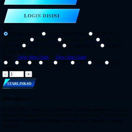
LOGIN DISINI
Style
STARLINK4D
SLOT THAILAND
SITUS SLOT
THAILAND
SLOT777
APK SLOT777
APK SLOT
GACOR
LINK SLOT777
STARLING4D
LOGIN
STARLINK4D
Size
View Size Chart
View Size Chart
S
M
L
XL
2XL
3XL
4XL
5XL
Quantity
-
+
STARLINK4D
Description
STARLINK4D sebagai link platform Wanderspotexplore situs slot
server thailand gacor hari ini dengan pilihan apk slot777 terlengkap
untuk mendapatkan pengalaman bermain serta peluang gampang
maxwin.