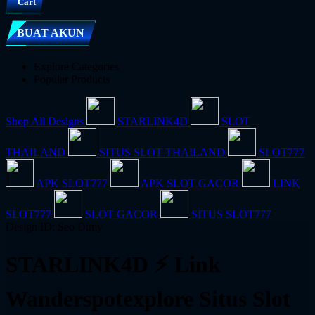
Cart
BUAT AKUN
Explore Categories
Popular Products
Shop All Designs
STARLINK4D
SLOT
THAILAND
SITUS SLOT THAILAND
SLOT777
APK SLOT777
APK SLOT GACOR
LINK
SLOT777
SLOT GACOR
SITUS SLOT777
Design ID: Seo Dimy
STARLINK4D ⚡ Link
Wanderspotexplore Situs Slot