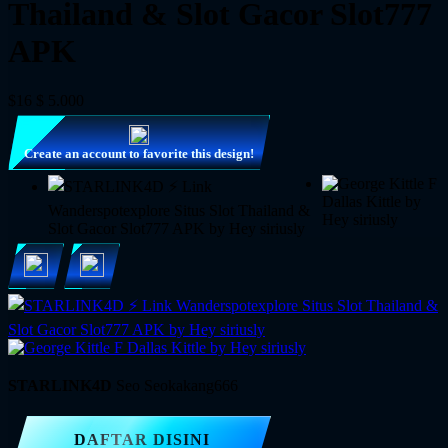
Thailand & Slot Gacor Slot777
APK
$16
$ 5.000
Create an account to favorite this design!
STARLINK4D
Seo Seokakang666
DAFTAR DISINI